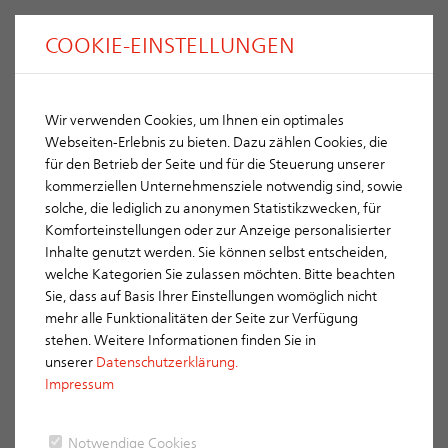
COOKIE-EINSTELLUNGEN
Wir verwenden Cookies, um Ihnen ein optimales
Sonstige Systeme
Webseiten-Erlebnis zu bieten. Dazu zählen Cookies, die
für den Betrieb der Seite und für die Steuerung unserer
ACE 16
kommerziellen Unternehmensziele notwendig sind, sowie
solche, die lediglich zu anonymen Statistikzwecken, für
Lichte Weite: 16 cm
Komforteinstellungen oder zur Anzeige personalisierter
Inhalte genutzt werden. Sie können selbst entscheiden,
Außenmaße: 31 cm
welche Kategorien Sie zulassen möchten. Bitte beachten
Sie, dass auf Basis Ihrer Einstellungen womöglich nicht
Gewicht kg/Stgm: 21
mehr alle Funktionalitäten der Seite zur Verfügung
Bestell-Nr.: ACE 16
stehen. Weitere Informationen finden Sie in
unserer
Datenschutzerklärung.
Impressum
Notwendige Cookies