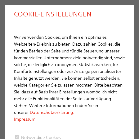
COOKIE-EINSTELLUNGEN
Wir verwenden Cookies, um Ihnen ein optimales
Montage Systeme
Webseiten-Erlebnis zu bieten. Dazu zählen Cookies, die
für den Betrieb der Seite und für die Steuerung unserer
L/BÜ+I 1612
kommerziellen Unternehmensziele notwendig sind, sowie
solche, die lediglich zu anonymen Statistikzwecken, für
1. Zug:
Komforteinstellungen oder zur Anzeige personalisierter
Feuchteunempfindlicher und rußbrandbeständiger Luft-Abgas-
Inhalte genutzt werden. Sie können selbst entscheiden,
Schornstein für Festbrennstoffe (LAF) in energieeffizienter,
welche Kategorien Sie zulassen möchten. Bitte beachten
konzentrischer Bauweise mit W3G-Zulassung. Anwendbar als
Sie, dass auf Basis Ihrer Einstellungen womöglich nicht
Schornstein und Luft-Abgas-Schornstein, somit geeignet für den
mehr alle Funktionalitäten der Seite zur Verfügung
raumluftabhängigen oder raumluftunabhängigen Betrieb aller
stehen. Weitere Informationen finden Sie in
Regelfeuerstätten und Brennstoffe bis 400 °C
unserer
Datenschutzerklärung.
Abgastemperatur. Die Innenrohre bestehen aus werkseitig
Impressum
gedämmten und kaschierten, isostatisch gepressten ERLUS
Edelkeramik®-Muffenrohren (6cm hohe Muffe, Feuchtestrom
<2g/hm2).
Notwendige Cookies