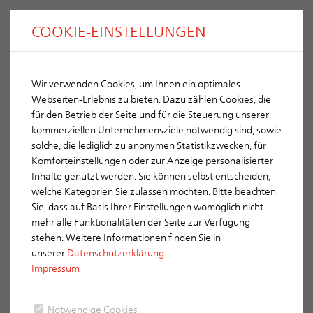
COOKIE-EINSTELLUNGEN
Wir verwenden Cookies, um Ihnen ein optimales
Komplettierung
Webseiten-Erlebnis zu bieten. Dazu zählen Cookies, die
für den Betrieb der Seite und für die Steuerung unserer
ACEV 20
kommerziellen Unternehmensziele notwendig sind, sowie
solche, die lediglich zu anonymen Statistikzwecken, für
Schornsteinverlängerung ACEV
Komforteinstellungen oder zur Anzeige personalisierter
Lichte Weite: 20 cm
Inhalte genutzt werden. Sie können selbst entscheiden,
welche Kategorien Sie zulassen möchten. Bitte beachten
Außenmaße: 36 cm
Sie, dass auf Basis Ihrer Einstellungen womöglich nicht
mehr alle Funktionalitäten der Seite zur Verfügung
Gewicht kg/Stgm: 24
stehen. Weitere Informationen finden Sie in
unserer
Datenschutzerklärung.
Bestell-Nr.: ACEV 20
Impressum
Notwendige Cookies