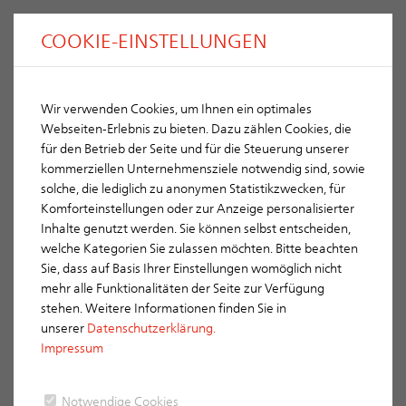
COOKIE-EINSTELLUNGEN
Wir verwenden Cookies, um Ihnen ein optimales
Komplettierung
Webseiten-Erlebnis zu bieten. Dazu zählen Cookies, die
für den Betrieb der Seite und für die Steuerung unserer
ACEV 08
kommerziellen Unternehmensziele notwendig sind, sowie
solche, die lediglich zu anonymen Statistikzwecken, für
Schornsteinverlängerung ACEV
Komforteinstellungen oder zur Anzeige personalisierter
Lichte Weite: 8 cm
Inhalte genutzt werden. Sie können selbst entscheiden,
welche Kategorien Sie zulassen möchten. Bitte beachten
Außenmaße: 21 cm
Sie, dass auf Basis Ihrer Einstellungen womöglich nicht
mehr alle Funktionalitäten der Seite zur Verfügung
Gewicht kg/Stgm: 10
stehen. Weitere Informationen finden Sie in
unserer
Datenschutzerklärung.
Bestell-Nr.: ACEV 08
Impressum
Notwendige Cookies