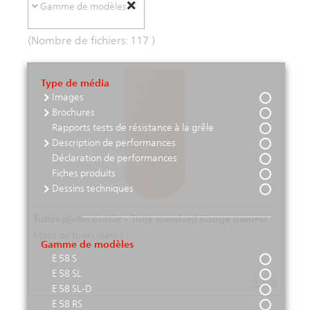
Gamme de modèles
(Nombre de fichiers:
117
)
Type de média
Images
Brochures
Rapports tests de résistance à la grêle
Description de performances
Déclaration de performances
Fiches produits
Dessins techniques
Tuiles plates écaille - Tuile standard Rouge naturel
Motif de tuiles plates
Gamme de modèles
E 58 S
E 58 SL
(JPG 239.9 KB)
E 58 SL-D
E 58 RS