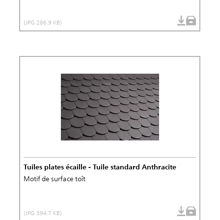
(JPG 286.9 KB)
Tuiles plates écaille - Tuile standard Anthracite
Motif de surface toît
(JPG 394.7 KB)