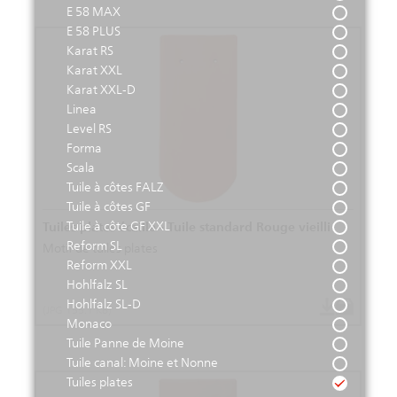
E 58 MAX
E 58 PLUS
Karat RS
Karat XXL
Karat XXL-D
Linea
Level RS
Forma
Scala
Tuile à côtes FALZ
Tuile à côtes GF
Tuile à côte GF XXL
Tuiles plates écaille - Tuile standard Rouge vieilli
Reform SL
Motif de tuiles plates
Reform XXL
Hohlfalz SL
Hohlfalz SL-D
(JPG 155.1 KB)
Monaco
Tuile Panne de Moine
Tuile canal: Moine et Nonne
Tuiles plates