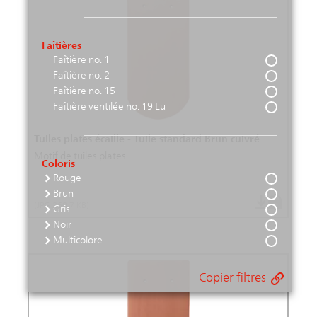
Faîtières
Faîtière no. 1
Faîtière no. 2
Faîtière no. 15
Faîtière ventilée no. 19 Lü
Tuiles plates écaille - Tuile standard Brun cuivré
Motif de tuiles plates
Coloris
Rouge
Brun
(JPG 260.7 KB)
Gris
Noir
Multicolore
Copier filtres