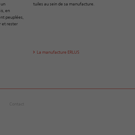
e un
tuiles au sein de sa manufacture.
is, en
ent peuplées,
 et rester
La manufacture ERLUS
Contact