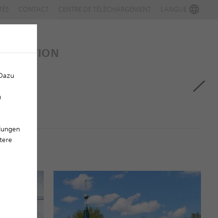
TÉS
CONTACT
CENTRE DE TÉLÉCHARGEMENT
LANGUE
NTILATION
 Dazu
u
llungen
tere