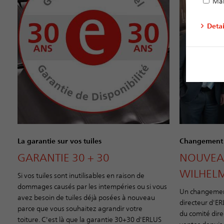
Mar
Deta
La garantie sur vos tuiles
Changement a
GARANTIE 30 + 30
NOUVEA
WILHEL
Si vos tuiles sont inutilisables en raison de
dommages causés par les intempéries ou si vous
Un changement
avez besoin de tuiles déjà posées à nouveau
directeur d'ER
parce que vous souhaitez agrandir votre
du comité dire
toiture. C'est là que la garantie 30+30 d'ERLUS