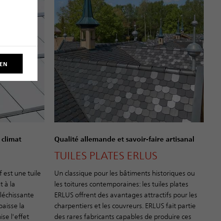
REN
 climat
Qualité allemande et savoir-faire artisanal
TUILES PLATES ERLUS
 est une tuile
Un classique pour les bâtiments historiques ou
 à la
les toitures contemporaines: les tuiles plates
fléchissante
ERLUS offrent des avantages attractifs pour les
baisse la
charpentiers et les couvreurs. ERLUS fait partie
se l'effet
des rares fabricants capables de produire ces