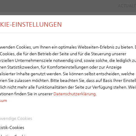
ACTUALI
KIE-EINSTELLUNGEN
G
TUILES
CONDUITS DE FUMEE
VE
wenden Cookies, um Ihnen ein optimales Webseiten-Erlebnis zu bieten.
Cookies, die für den Betrieb der Seite und für die Steuerung unserer
iellen Unternehmensziele notwendig sind, sowie solche, die lediglich z
en Statistikzwecken, für Komforteinstellungen oder zur Anzeige
lisierter Inhalte genutzt werden. Sie können selbst entscheiden, welche
ien Sie zulassen möchten. Bitte beachten Sie, dass auf Basis Ihrer Einste
ch nicht mehr alle Funktionalitäten der Seite zur Verfügung stehen. Wei
NOUVEAUTÉS CHEZ ERLUS
tionen finden Sie in unserer
Datenschutzerklärung.
sum
wendige Cookies
istik-Cookies