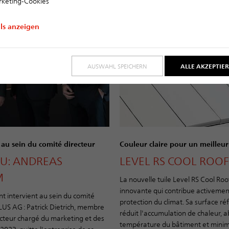
keting-Cookies
ils anzeigen
AUSWAHL SPEICHERN
ALLE AKZEPTIE
u sein du comité directeur
Couleur claire pour un meilleur
U: ANDREAS
LEVEL RS COOL ROOF
M
La nouvelle tuile Level RS Cool Roof
innovante qui contribue activement
 intervient au sein du comité
protection du climat. Sa surface ré
LUS AG : Patrick Dietrich, membre
réduit l'accumulation de chaleur, a
cteur chargé du marketing et des
température du bâtiment et minimi