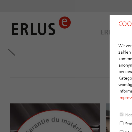
COO
ERLUS A
Wir ver
zählen 
kommerz
anonym
persona
Kategor
womögli
Informa
Impres
Not
Stat