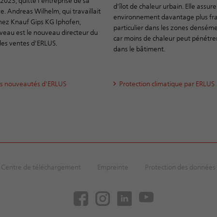
2023, quitte l'entreprise de sa
d'îlot de chaleur urbain. Elle assur
ve. Andreas Wilhelm, qui travaillait
environnement davantage plus fra
hez Knauf Gips KG Iphofen,
particulier dans les zones densém
veau est le nouveau directeur du
car moins de chaleur peut pénétrer
des ventes d'ERLUS.
dans le bâtiment.
es nouveautés d'ERLUS
Protection climatique par ERLUS
Centre de téléchargement
Empreinte
Protection des données