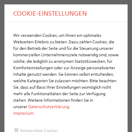
COOKIE-EINSTELLUNGEN
Wir verwenden Cookies, um Ihnen ein optimales
Webseiten-Erlebnis zu bieten. Dazu zählen Cookies, die
für den Betrieb der Seite und für die Steuerung unserer
kommerziellen Unternehmensziele notwendig sind, sowie
solche, die lediglich zu anonymen Statistikzwecken, für
Komforteinstellungen oder zur Anzeige personalisierter
Inhalte genutzt werden. Sie können selbst entscheiden,
welche Kategorien Sie zulassen möchten. Bitte beachten
Sie, dass auf Basis Ihrer Einstellungen womöglich nicht
Accessoires spécifiques ERLUS
mehr alle Funktionalitäten der Seite zur Verfügung
stehen. Weitere Informationen finden Sie in
LES BONS ACCESSOIRES - PARFAITEMENT ADAPTÉS
unserer
Datenschutzerklärung.
AUX TUILES ERLUS
Impressum
Les tuiles de haute qualité ERLUS ne méritent que les meilleurs
accessoires, soit les accessoires spécifiques ERLUS. Ci-dessus,
Notwendige Cookies