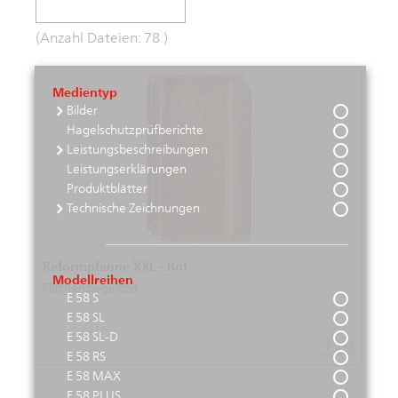
(Anzahl Dateien:
78
)
Medientyp
Bilder
Hagelschutzprüfberichte
Leistungsbeschreibungen
Leistungserklärungen
Produktblätter
Technische Zeichnungen
Reformpfanne XXL - Rot
Modellreihen
Flächenziegelbild
E 58 S
E 58 SL
E 58 SL-D
(JPG 209.7 KB)
E 58 RS
E 58 MAX
E 58 PLUS