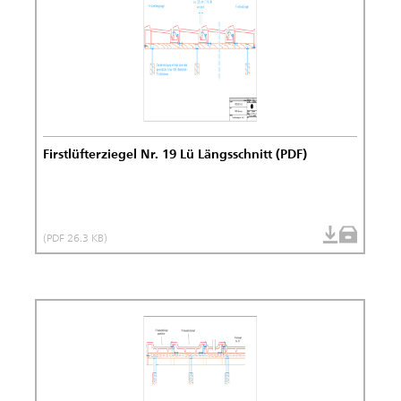
Firstlüfterziegel Nr. 19 Lü Längsschnitt (PDF)
(PDF 26.3 KB)