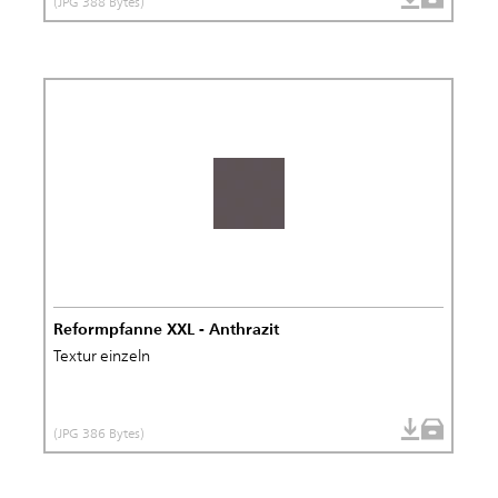
(JPG 388 Bytes)
Reformpfanne XXL - Anthrazit
Textur einzeln
(JPG 386 Bytes)