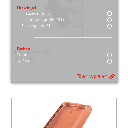
Firstziegel
Firstziegel Nr. 18
Firstlüfterziegel Nr. 19 Lü
Firstziegel Nr. 21
Farben
Reformpfanne XXL
Rot
Produktblatt
Grau
Filter kopieren
(PDF 608.3 KB)