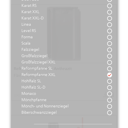
Karat RS
Karat XXL
Karat XXL-D
Linea
Level RS
Forma
Scala
Falzziegel
Großfalzziegel
Großfalzziegel XXL
Reformpfanne SL
Reformpfanne XXL - Anthrazit
Reformpfanne XXL
Flächenziegelbild
Hohlfalz SL
Hohlfalz SL-D
Monaco
(JPG 186 KB)
Mönchpfanne
Mönch- und Nonnenziegel
Biberschwanzziegel