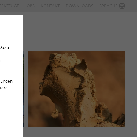
ERKZEUGE
JOBS
KONTAKT
DOWNLOADS
SPRACHE
 Dazu
u
llungen
tere