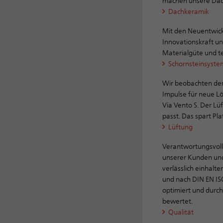
machen unsere Däch
Dachkeramik
Mit den Neuentwick
Innovationskraft un
Materialgüte und t
Schornsteinsyst
Wir beobachten den
Impulse für neue L
Via Vento S. Der Lü
passt. Das spart Pla
Lüftung
Verantwortungsvolle
unserer Kunden und 
verlässlich einhal
und nach DIN EN ISO
optimiert und durc
bewertet.
Qualität