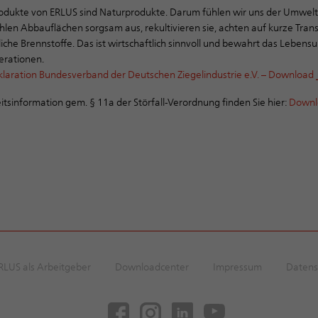
odukte von ERLUS sind Naturprodukte. Darum fühlen wir uns der Umwel
ählen Abbauflächen sorgsam aus, rekultivieren sie, achten auf kurze Tra
che Brennstoffe. Das ist wirtschaftlich sinnvoll und bewahrt das Lebens
erationen.
aration Bundesverband der Deutschen Ziegelindustrie e.V. –
Download
itsinformation gem. § 11a der Störfall-Verordnung finden Sie hier:
Downl
RLUS als Arbeitgeber
Downloadcenter
Impressum
Datens