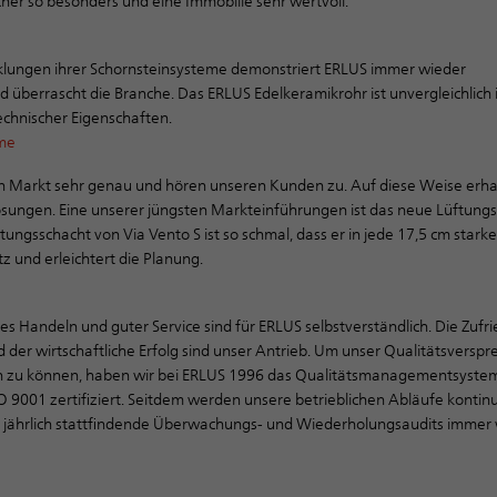
er so besonders und eine Immobilie sehr wertvoll.
lungen ihrer Schornsteinsysteme demonstriert ERLUS immer wieder
d überrascht die Branche. Das ERLUS Edelkeramikrohr ist unvergleichlich 
echnischer Eigenschaften.
eme
 Markt sehr genau und hören unseren Kunden zu. Auf diese Weise erha
ösungen. Eine unserer jüngsten Markteinführungen ist das neue Lüftun
ftungsschacht von Via Vento S ist so schmal, dass er in jede 17,5 cm star
tz und erleichtert die Planung.
s Handeln und guter Service sind für ERLUS selbstverständlich. Die Zufr
der wirtschaftliche Erfolg sind unser Antrieb. Um unser Qualitätsversp
ten zu können, haben wir bei ERLUS 1996 das Qualitätsmanagementsyste
 9001 zertifiziert. Seitdem werden unsere betrieblichen Abläufe kontinu
h jährlich stattfindende Überwachungs- und Wiederholungsaudits immer