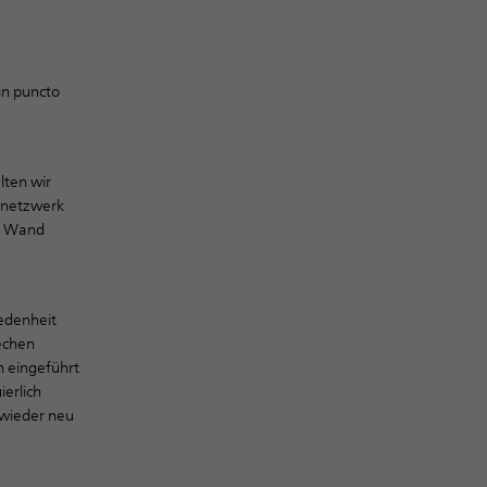
in puncto
lten wir
gsnetzwerk
ke Wand
iedenheit
rechen
m eingeführt
ierlich
 wieder neu