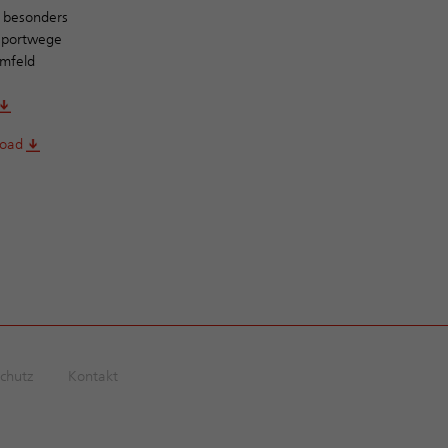
t besonders
nsportwege
umfeld
oad
chutz
Kontakt