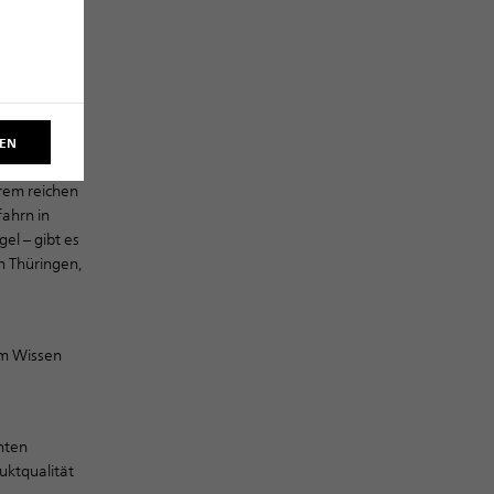
men in
nche, die
REN
hrem reichen
fahrn in
l – gibt es
in Thüringen,
am Wissen
nten
uktqualität