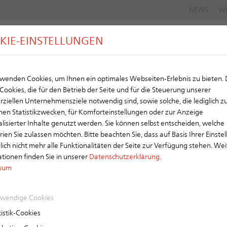
NEWS
W
KIE-EINSTELLUNGEN
G
DACH
SCHORNSTEIN
LÜFTUNG
wenden Cookies, um Ihnen ein optimales Webseiten-Erlebnis zu bieten.
Cookies, die für den Betrieb der Seite und für die Steuerung unserer
iellen Unternehmensziele notwendig sind, sowie solche, die lediglich z
en Statistikzwecken, für Komforteinstellungen oder zur Anzeige
lisierter Inhalte genutzt werden. Sie können selbst entscheiden, welche
ien Sie zulassen möchten. Bitte beachten Sie, dass auf Basis Ihrer Einste
ch nicht mehr alle Funktionalitäten der Seite zur Verfügung stehen. Wei
tionen finden Sie in unserer
Datenschutzerklärung.
sum
wendige Cookies
istik-Cookies
ernehmen