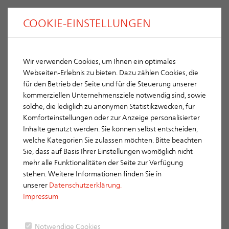
COOKIE-EINSTELLUNGEN
Wir verwenden Cookies, um Ihnen ein optimales
Webseiten-Erlebnis zu bieten. Dazu zählen Cookies, die
für den Betrieb der Seite und für die Steuerung unserer
kommerziellen Unternehmensziele notwendig sind, sowie
solche, die lediglich zu anonymen Statistikzwecken, für
Komforteinstellungen oder zur Anzeige personalisierter
Inhalte genutzt werden. Sie können selbst entscheiden,
welche Kategorien Sie zulassen möchten. Bitte beachten
Sie, dass auf Basis Ihrer Einstellungen womöglich nicht
ERLUS Schornsteinsysteme –
mehr alle Funktionalitäten der Seite zur Verfügung
Produktinformation
stehen. Weitere Informationen finden Sie in
unserer
Datenschutzerklärung.
ERLUS SCHORNSTEINSYSTEME MIT EDELKERAMIK
Impressum
In jedes Haus gehört ein Schornstein – mit ERLUS
Edelkeramik
Notwendige Cookies