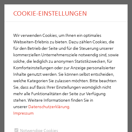
COOKIE-EINSTELLUNGEN
Wir verwenden Cookies, um Ihnen ein optimales
Level RS Cool Roof
ERLUS
Webseiten-Erlebnis zu bieten. Dazu zählen Cookies, die
Helle Oberfläche für besseres Klima
für den Betrieb der Seite und für die Steuerung unserer
kommerziellen Unternehmensziele notwendig sind, sowie
solche, die lediglich zu anonymen Statistikzwecken, für
Komforteinstellungen oder zur Anzeige personalisierter
Der neue Level RS Cool Roof ist ein innovativer Dachziegel, der
Inhalte genutzt werden. Sie können selbst entscheiden,
aktiv zum Klimaschutz beiträgt. Seine hochreflektierende
welche Kategorien Sie zulassen möchten. Bitte beachten
Oberfläche reduziert die Wärmespeicherung, senkt die
Sie, dass auf Basis Ihrer Einstellungen womöglich nicht
Gebäudetemperatur und minimiert den städtischen
mehr alle Funktionalitäten der Seite zur Verfügung
Wärmeinseleffekt. Besonders in dicht bebauten Gebieten sorgt
stehen. Weitere Informationen finden Sie in
er für ein spürbar kühleres Umfeld, da weniger Wärme in das
unserer
Datenschutzerklärung.
Gebäude aufgenommen und gespeichert wird. Dadurch
Impressum
verbessert sich das Raumklima, und der Energieverbrauch für
Klimaanlagen sinkt. Eine nachhaltige Lösung für
energieeffizientes und zukunftsorientiertes Bauen.
Notwendige Cookies