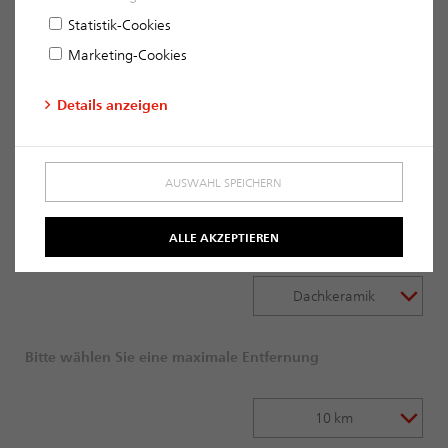
Lüftungsnetzwerk, vom Profi fachgerecht verbaut werden.
Statistik-Cookies
Hier finden Sie Händler in Ihrer Nähe:
Marketing-Cookies
Details anzeigen
Bitte tragen Sie Ihre Postleitzahl ein (DE)
AUSWAHL SPEICHERN
Produktbereich auswählen
ALLE AKZEPTIEREN
Dachkeramik
Bitte wählen Sie eine maximale Entfernung
10 km