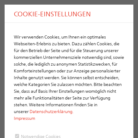
COOKIE-EINSTELLUNGEN
Wir verwenden Cookies, um Ihnen ein optimales
Webseiten-Erlebnis zu bieten. Dazu zählen Cookies, die
für den Betrieb der Seite und für die Steuerung unserer
kommerziellen Unternehmensziele notwendig sind, sowie
solche, die lediglich zu anonymen Statistikzwecken, für
Komforteinstellungen oder zur Anzeige personalisierter
Inhalte genutzt werden. Sie können selbst entscheiden,
welche Kategorien Sie zulassen möchten. Bitte beachten
Händlersuche
ERLUS
Sie, dass auf Basis Ihrer Einstellungen womöglich nicht
mehr alle Funktionalitäten der Seite zur Verfügung
ERLUS setzt seit Jahrzehnten auf einen dreistufigen
stehen. Weitere Informationen finden Sie in
Vertriebsweg
unserer
Datenschutzerklärung.
Der Handwerksbetrieb bezieht alle ERLUS Produkte über den
Impressum
Baustoff- oder Bedachungsgroßhandel. Auf diese Weise können
wir sicherstellen, dass unsere innovativen Produkte, von der
Dachkeramik über die Schornsteinsysteme bis hin zum
Notwendige Cookies