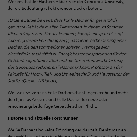
Wissenschaftler Hashem Akbari von der Concordia University,
der die Bedeutung reflektierender Dächer betont:
„Unsere Studie beweist, dass kühle Dächer für gewerblich
genutzte Gebäude in allen Klimazonen, in denen im Sommer
Klimaanlagen zum Einsatz kommen, Energie einsparen“, sagt
Akbari. „Unsere Forschung zeigt, dass jede Verbesserung eines
Daches, die den sommerlichen solaren Wärmegewinn
einschränkt, tatsächlich zu Energiekosteneinsparungen für den
Gebäudeeigentümer führt und die Gesamtumweltbelastung
des Gebäudes reduzieren.“ Hashem Akbari, Professor an der
Fakultät für Hoch-, Tief- und Umwelttechnik und Hauptautor der
Studie. (Quelle: Wikipedia)
Weltweit setzen sich helle Dachbeschichtungen mehr und mehr
durch, in Los Angeles sind helle Dächer für neue oder
renovierungsbedürftige Gebäude schon Pflicht.
Historie und aktuelle Forschungen
Weiße Dächer sind keine Erfindung der Neuzeit. Denkt man an
die weiß-blauen typischen Hausanstriche in Griechenland oder