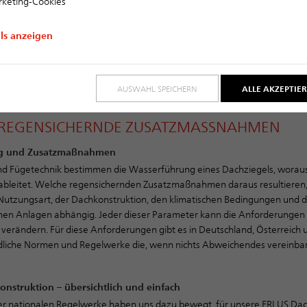
keting-Cookies
ils anzeigen
AUSWAHL SPEICHERN
ALLE AKZEPTIE
 REGENSICHERNDE ZUSATZMASSNAHMEN
g und Zusatzmaßnahmen
nd Fügetechnik bestimmen die Wasserführung eines Dachziegels, woraus 
bleitet. Welche regensichernden Zusatzmaßnahmen daraus resultieren,
utzungsart, der Dachkonstruktion, den klimatischen Bedingungen und 
hen Anlagen abhängig. Jeder dieser Parameter kann die Anforderungen
rändern. Für diese Anforderungen gibt es in Deutschland, Österreich 
dliche Normen und Regelwerke die, wenn nichts Abweichendes vereinbar
onstruktion – übersichtlich und einfach
er nationalen Regelwerke haben uns dazu bewegt, für unsere ERLUS Dac