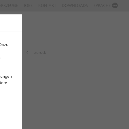
ERKZEUGE
JOBS
KONTAKT
DOWNLOADS
SPRACHE
 Dazu
zurück
u
llungen
tere