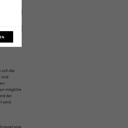
REN
sich die
 sind
den
 an mögliche
und der
t wird,
hziegel eine