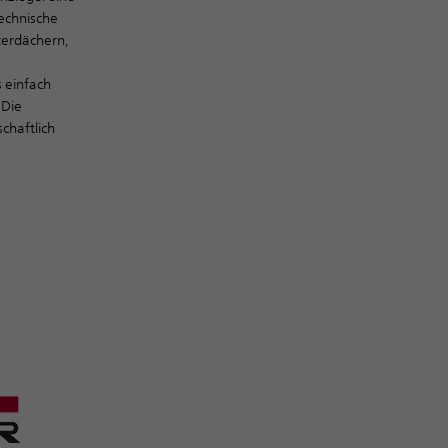
echnische
terdächern,
 einfach
 Die
chaftlich