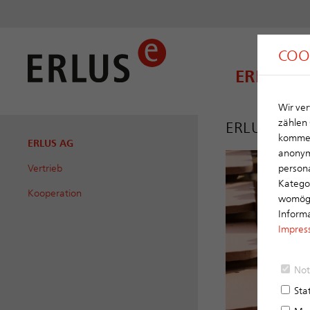
COO
ERLUS A
Wir ver
zählen 
ERLUS
Koop
kommerz
ERLUS AG
anonym
Vertrieb
persona
Kategor
Kooperation
womögli
Informa
Impres
Not
Stat