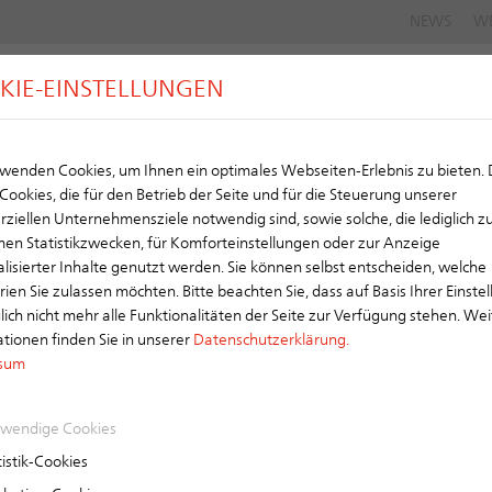
NEWS
W
KIE-EINSTELLUNGEN
G
DACH
SCHORNSTEIN
LÜFTUNG
wenden Cookies, um Ihnen ein optimales Webseiten-Erlebnis zu bieten.
Cookies, die für den Betrieb der Seite und für die Steuerung unserer
eration
iellen Unternehmensziele notwendig sind, sowie solche, die lediglich z
en Statistikzwecken, für Komforteinstellungen oder zur Anzeige
lisierter Inhalte genutzt werden. Sie können selbst entscheiden, welche
ien Sie zulassen möchten. Bitte beachten Sie, dass auf Basis Ihrer Einste
ch nicht mehr alle Funktionalitäten der Seite zur Verfügung stehen. Wei
tionen finden Sie in unserer
Datenschutzerklärung.
sum
wendige Cookies
istik-Cookies