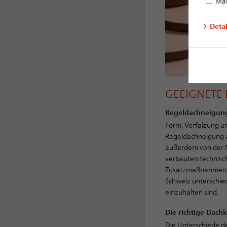
Mar
Deta
GEEIGNETE
Regeldachneigun
Form, Verfalzung u
Regeldachneigung a
außerdem von der N
verbauten technisc
Zusatzmaßnahmen ve
Schweiz unterschie
einzuhalten sind.
Die richtige Dachk
Die Unterschiede d