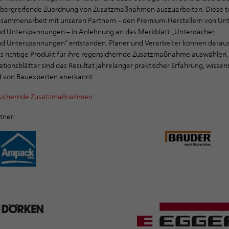
rübergreifende Zuordnung von Zusatzmaßnahmen auszuarbeiten. Diese t
 Zusammenarbeit mit unseren Partnern – den Premium-Herstellern von Un
d Unterspannungen – in Anlehnung an das Merkblatt „Unterdächer,
 Unterspannungen” entstanden. Planer und Verarbeiter können daraus
das richtige Produkt für ihre regensichernde Zusatzmaßnahme auswählen.
tionsblätter sind das Resultat jahrelanger praktischer Erfahrung, wissens
d von Bauexperten anerkannt.
sichernde Zusatzmaßnahmen
tner: