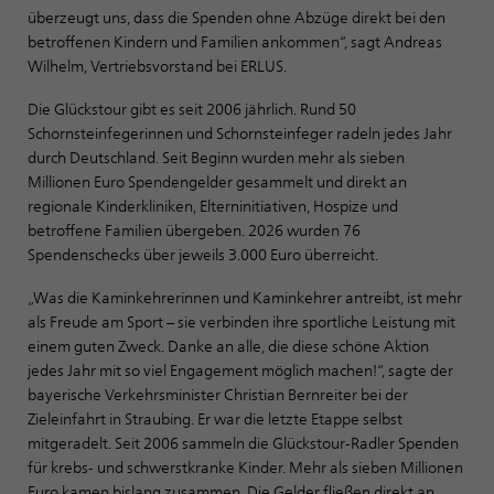
überzeugt uns, dass die Spenden ohne Abzüge direkt bei den
betroffenen Kindern und Familien ankommen“, sagt Andreas
Wilhelm, Vertriebsvorstand bei ERLUS.
Die Glückstour gibt es seit 2006 jährlich. Rund 50
Schornsteinfegerinnen und Schornsteinfeger radeln jedes Jahr
durch Deutschland. Seit Beginn wurden mehr als sieben
Millionen Euro Spendengelder gesammelt und direkt an
regionale Kinderkliniken, Elterninitiativen, Hospize und
betroffene Familien übergeben. 2026 wurden 76
Spendenschecks über jeweils 3.000 Euro überreicht.
„Was die Kaminkehrerinnen und Kaminkehrer antreibt, ist mehr
als Freude am Sport – sie verbinden ihre sportliche Leistung mit
einem guten Zweck. Danke an alle, die diese schöne Aktion
jedes Jahr mit so viel Engagement möglich machen!“, sagte der
bayerische Verkehrsminister Christian Bernreiter bei der
Zieleinfahrt in Straubing. Er war die letzte Etappe selbst
mitgeradelt. Seit 2006 sammeln die Glückstour-Radler Spenden
für krebs- und schwerstkranke Kinder. Mehr als sieben Millionen
Euro kamen bislang zusammen. Die Gelder fließen direkt an