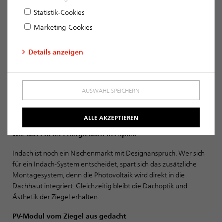
ÄSTHETISCHEN DACHFLÄCHE WIRD
Statistik-Cookies
Von Bianca Marklstorfer
Marketing-Cookies
Neufahrn. Energiewende, PV-Pflicht in vielen
Details anzeigen
Bundesländern, Fördertöpfe und hohe Strompreise:
Photovoltaik gehört inzwischen auf jedes neue
Wohnhaus. Die Frage ist nicht mehr ob, sondern wie.
Noch dominieren Aufdach-PV-Systeme, doch bei
AUSWAHL SPEICHERN
hochwertigem Wohnbau bleibt die Frage: Wie kann die
optische Wirkung der Architektur trotz Photovoltaik
ALLE AKZEPTIEREN
bestehen bleiben? Genau hier kommen Indach-Systeme
wie das ERLUS Energiedach ins Spiel.
Indach ist noch ein Nischenmarkt mit Designanspruch. Wer sich
für ein Indach-System entscheidet, spart sich das zusätzliche
Montagesystem, denn die Photovoltaik wird direkt in die
Dachhaut integriert. Gleichzeitig bleibt die Dachoptik und
Ästhetik der Ziegel erhalten.
PV-Modul vom Ziegel aus gedacht