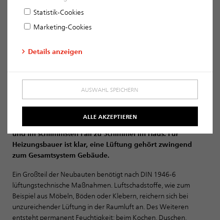
WIE EIN DURCHDACHTES LÜFTUNGSNETZWERK
Statistik-Cookies
FÜR SAUBERE ATEMLUFT SORGT
Marketing-Cookies
Von Jürgen Böhm, Vertriebsleitung Schornsteinsysteme und
Details anzeigen
Lüftungsnetzwerke und Bianca Marklstorfer, Mitarbeiterin
Marketing
Ergoldsbach. Dichte Gebäudehüllen sind heute Standard
AUSWAHL SPEICHERN
und gleichzeitig eine Herausforderung für die Luftqualität.
Was energetisch sinnvoll ist, führt ohne kontrollierte
ALLE AKZEPTIEREN
Lüftung schnell zu verbrauchter Luft, Feuchteproblemen
und im schlimmsten Fall zu Schimmel im Haus. Für
Heizungsbauer ist klar, eine Lüftung gehört zwingend
zum Gesamtsystem Gebäude.
Ein Großteil der Neubauten benötigt nach DIN 1946-6
lüftungstechnische Maßnahmen. Luftschadstoffe, wie zum
Beispiel aus Möbeln, Böden oder Klebern, reichern sich bei
unzureichender Lüftung in der Raumluft an. Des Weiteren
entsteht permanent Feuchtigkeit: beim Kochen, Duschen,