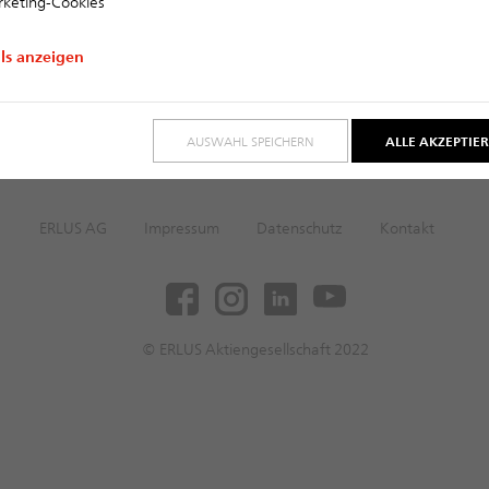
keting-Cookies
ils anzeigen
AUSWAHL SPEICHERN
ALLE AKZEPTIE
ERLUS AG
Impressum
Datenschutz
Kontakt
© ERLUS Aktiengesellschaft 2022