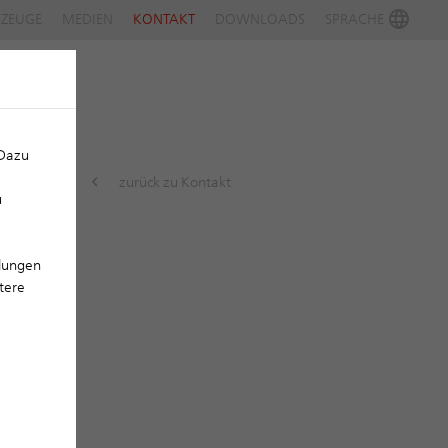
ZEUGE
MEDIEN
KONTAKT
DOWNLOADS
SPRACHE
 Dazu
zurück zu Kontakt
u
llungen
tere