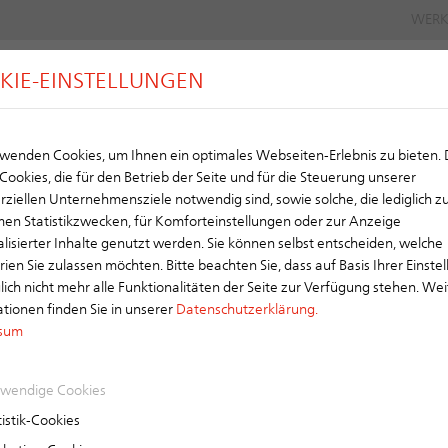
WERK
KIE-EINSTELLUNGEN
G
DACH
wenden Cookies, um Ihnen ein optimales Webseiten-Erlebnis zu bieten.
Cookies, die für den Betrieb der Seite und für die Steuerung unserer
akt | Presse
iellen Unternehmensziele notwendig sind, sowie solche, die lediglich z
en Statistikzwecken, für Komforteinstellungen oder zur Anzeige
ekontakt
lisierter Inhalte genutzt werden. Sie können selbst entscheiden, welche
tnerin
ien Sie zulassen möchten. Bitte beachten Sie, dass auf Basis Ihrer Einste
ch nicht mehr alle Funktionalitäten der Seite zur Verfügung stehen. Wei
tionen finden Sie in unserer
Datenschutzerklärung.
orfer
sum
traße 106 | 84088 Neufahrn/NB
| F +49 8773 18-140
 www.erlus.com
wendige Cookies
istik-Cookies