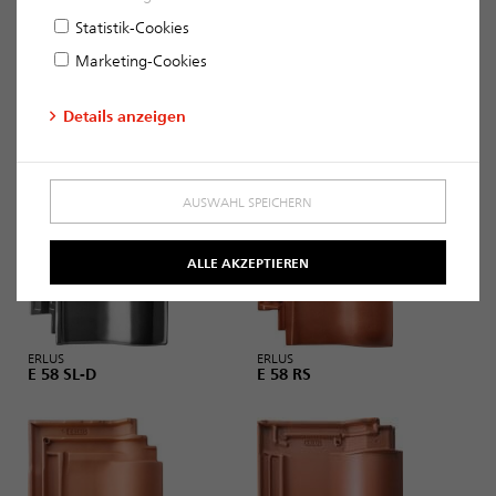
Statistik-Cookies
Marketing-Cookies
ERLUS
ERLUS
E 58 S
E 58 SL
Details anzeigen
AUSWAHL SPEICHERN
ALLE AKZEPTIEREN
ERLUS
ERLUS
E 58 SL-D
E 58 RS