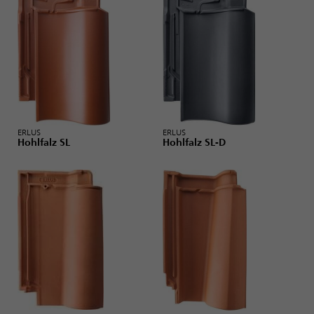
ERLUS
ERLUS
Hohlfalz SL
Hohlfalz SL-D