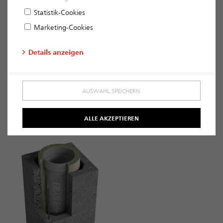
Statistik-Cookies
Marketing-Cookies
LAF PREMIUM CHIMNEY
OVERPRESSURE FLUE SÜ
SL
Details anzeigen
Space-saving, double-wall
overpressure flue built to
Universal air/flue gas chimney
ceiling-height for use with gas
(W3G) built as a ceiling-height
and oil fuel technology.
chimney for all heat sources,
AUSWAHL SPEICHERN
whether dependent on the
ambient air or not
ALLE AKZEPTIEREN