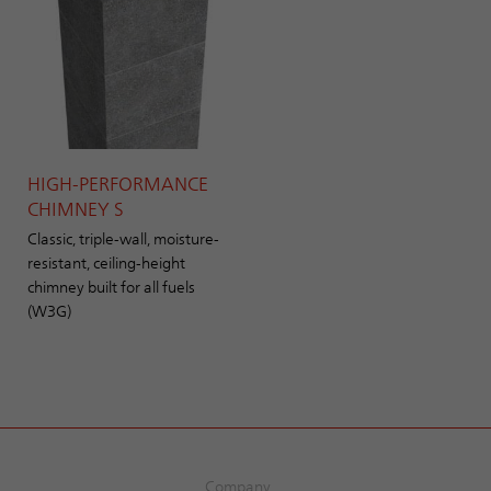
HIGH-PERFORMANCE
CHIMNEY S
Classic, triple-wall, moisture-
resistant, ceiling-height
chimney built for all fuels
(W3G)
Company