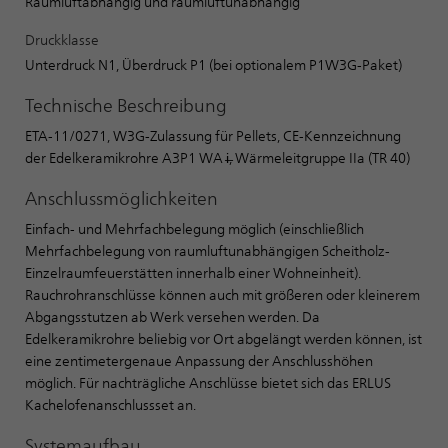
Raumluftabhängig und raumluftunabhängig
Druckklasse
Unterdruck N1, Überdruck P1 (bei optionalem P1W3G-Paket)
Technische Beschreibung
ETA-11/0271, W3G-Zulassung für Pellets, CE-Kennzeichnung
der Edelkeramikrohre A3P1 WA i̶, Wärmeleitgruppe IIa (TR 40)
Anschlussmöglichkeiten
Einfach- und Mehrfachbelegung möglich (einschließlich
Mehrfachbelegung von raumluftunabhängigen Scheitholz-
Einzelraumfeuerstätten innerhalb einer Wohneinheit).
Rauchrohranschlüsse können auch mit größeren oder kleinerem
Abgangsstutzen ab Werk versehen werden. Da
Edelkeramikrohre beliebig vor Ort abgelängt werden können, ist
eine zentimetergenaue Anpassung der Anschlusshöhen
möglich. Für nachträgliche Anschlüsse bietet sich das ERLUS
Kachelofenanschlussset an.
Systemaufbau