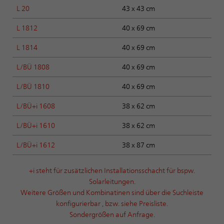
L 20
43 x 43 cm
L 1812
40 x 69 cm
L 1814
40 x 69 cm
L/BÜ 1808
40 x 69 cm
L/BÜ 1810
40 x 69 cm
L/BÜ+i 1608
38 x 62 cm
L/BÜ+i 1610
38 x 62 cm
L/BÜ+i 1612
38 x 87 cm
+i steht für zusätzlichen Installationsschacht für bspw.
Solarleitungen.
Weitere Größen und Kombinatinen sind über die Suchleiste
konfigurierbar , bzw. siehe Preisliste.
Sondergrößen auf Anfrage.