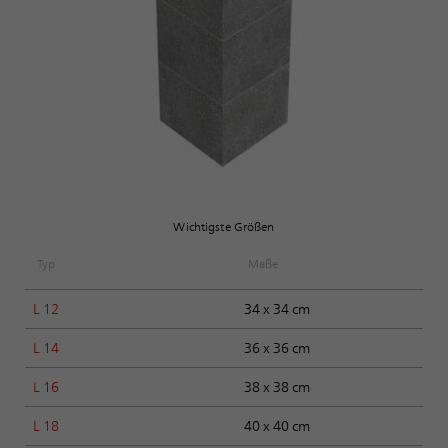
Wichtigste Größen
Typ
Maße
L 12
34 x 34 cm
L 14
36 x 36 cm
L 16
38 x 38 cm
L 18
40 x 40 cm