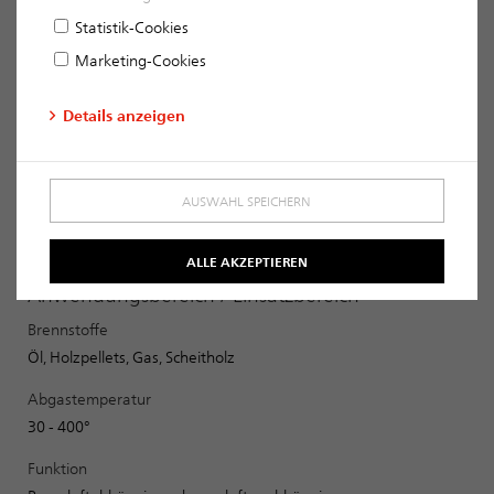
liegt in den auf der Baustelle sicher und schnell montierbaren
Statistik-Cookies
Bausatzkomponenten. Die abgasführende Rauchrohrsäule
besteht aus dem durchglasierten ERLUS Edelkeramik®-
Marketing-Cookies
Muffenrohr, mit einer 6 cm hohen Muffe. Die Edelkeramik-
Muffenrohre sind zur schnelleren und sicheren Verarbeitbarkeit
Details anzeigen
bereits ab Werk gedämmt und kaschiert und können mit den
mitgelieferten Abstandshaltern passgenau in die Mantelsteine
hineingesteckt werden. Die Leichtbetonmantelsteine sind
plangeschliffen und werden nur noch mit Klebemörtel versetzt.
AUSWAHL SPEICHERN
Das System ist in einem Durchmesser von bis zu 20 cm
verfügbar.
ALLE AKZEPTIEREN
Anwendungsbereich / Einsatzbereich
Brennstoffe
Öl, Holzpellets, Gas, Scheitholz
Abgastemperatur
30 - 400°
Funktion