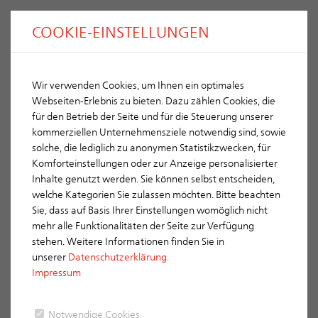
COOKIE-EINSTELLUNGEN
Wir verwenden Cookies, um Ihnen ein optimales
Montage Systeme
Webseiten-Erlebnis zu bieten. Dazu zählen Cookies, die
für den Betrieb der Seite und für die Steuerung unserer
LAF-PREMIUMSCHORNSTEIN L
kommerziellen Unternehmensziele notwendig sind, sowie
solche, die lediglich zu anonymen Statistikzwecken, für
Einer für Alles
Komforteinstellungen oder zur Anzeige personalisierter
Premium-Schornsteinsystem für alle Anwendungsbereiche und
Inhalte genutzt werden. Sie können selbst entscheiden,
Brennstoffe (W3G).
welche Kategorien Sie zulassen möchten. Bitte beachten
Sowohl als Schornstein als auch als Luft-Abgas-Schornstein für
Sie, dass auf Basis Ihrer Einstellungen womöglich nicht
alle Brennstoffe anwendbar:
mehr alle Funktionalitäten der Seite zur Verfügung
Das ERLUS LAF-Schornsteinsystem leitet die Verbrennungsluft
stehen. Weitere Informationen finden Sie in
über den Schornsteinkopf und den konzentrischen
unserer
Datenschutzerklärung.
Frischluftkanal zur Feuerstätte. Der Schornsteinkopf ist dabei so
Impressum
ausgebildet, dass sich keine Rauchgase mit dem Frischluftstrom
vermischen können.
Der besondere Vorteil des ERLUS LAF-Premiumschornsteins L
Notwendige Cookies