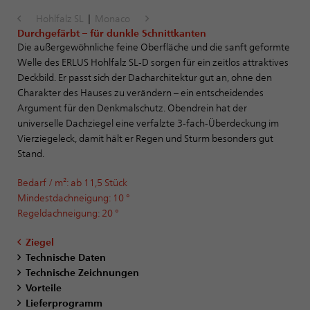
Hohlfalz SL
|
Monaco
Durchgefärbt – für dunkle Schnittkanten
Die außergewöhnliche feine Oberfläche und die sanft geformte
Welle des ERLUS Hohlfalz SL-D sorgen für ein zeitlos attraktives
Deckbild. Er passt sich der Dacharchitektur gut an, ohne den
Charakter des Hauses zu verändern – ein entscheidendes
Argument für den Denkmalschutz. Obendrein hat der
universelle Dachziegel eine verfalzte 3-fach-Überdeckung im
Vierziegeleck, damit hält er Regen und Sturm besonders gut
Stand.
Bedarf / m²: ab 11,5 Stück
Mindestdachneigung: 10 °
Regeldachneigung: 20 °
Ziegel
Technische Daten
Technische Zeichnungen
Vorteile
Lieferprogramm