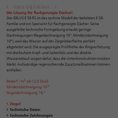
E 58 SL-D
|
E 58 MAX
Die Lösung für flachgeneigte Dächer!
Der ERLUS E 58 RS ist das sechste Modell der beliebten E 58-
Familie und ein Spezialist für flachgeneigte Dächer. Seine
ausgefeilte technische Formgebung erlaubt geringe
Dachneigungen (Regeldachneigung 16°, Mindestdachneigung
10°), weil das Wasser auf der Ziegeloberfläche perfekt
abgeleitet wird. Die ausgeprägte Profilhöhe der Ringverfalzung
mit dreifachem Kopf- und Seitenfalz und der direkte
Wasserablauf sorgen dafür, dass die Unterkonstruktion trocken
bleibt. Aufwändige regensichernde Zusatzmaßnahmen können
entfallen.
Bedarf / m²: ab 12,5 Stück
Mindestdachneigung: 10 °
Regeldachneigung: 16 °
Ziegel
Technische Daten
Technische Zeichnungen