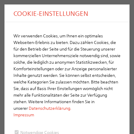
COOKIE-EINSTELLUNGEN
Wir verwenden Cookies, um Ihnen ein optimales
Sturmklammern
ERLUS
Webseiten-Erlebnis zu bieten. Dazu zählen Cookies, die
für den Betrieb der Seite und für die Steuerung unserer
Echte Markenqualität hält die Ziegel fest und sicher auf
kommerziellen Unternehmensziele notwendig sind, sowie
dem Dach
solche, die lediglich zu anonymen Statistikzwecken, für
Die Universal ERLUS Sturmklammern sind aus federhartem
Komforteinstellungen oder zur Anzeige personalisierter
Edelstahl, erhältlich in den Lattenquerschnitten 24 x 48 mm (nur
Inhalte genutzt werden. Sie können selbst entscheiden,
Sturmklammer I), 30 x 50 mm und 40 x 60 mm. Die zu
welche Kategorien Sie zulassen möchten. Bitte beachten
verwendende Anzahl je m² richtet sich nach den örtlichen
Sie, dass auf Basis Ihrer Einstellungen womöglich nicht
Gegebenheiten, den klimatischen Verhältnissen und den
mehr alle Funktionalitäten der Seite zur Verfügung
Bemessungslasten der jeweiligen Ziegel-Klammer-Kombination.
stehen. Weitere Informationen finden Sie in
unserer
Datenschutzerklärung.
ERLUS Windsicherungsrechner (DE)
Impressum
ERLUS Windsicherungsrechner (AT)
Notwendige Cookies